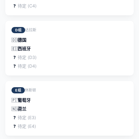
❓
待定 (C4)
达拉斯
D组
🇩🇪
德国
🇪🇸
西班牙
❓
待定 (D3)
❓
待定 (D4)
休斯顿
E组
🇵🇹
葡萄牙
🇳🇱
荷兰
❓
待定 (E3)
❓
待定 (E4)