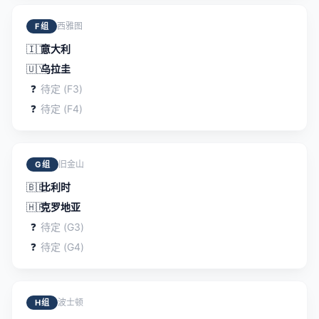
西雅图
F组
🇮🇹
意大利
🇺🇾
乌拉圭
❓
待定 (F3)
❓
待定 (F4)
旧金山
G组
🇧🇪
比利时
🇭🇷
克罗地亚
❓
待定 (G3)
❓
待定 (G4)
波士顿
H组