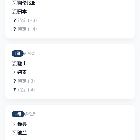
🇨🇴
哥伦比亚
🇯🇵
日本
❓
待定 (H3)
❓
待定 (H4)
迈阿密
I组
🇨🇭
瑞士
🇩🇰
丹麦
❓
待定 (I3)
❓
待定 (I4)
多伦多
J组
🇸🇪
瑞典
🇵🇱
波兰