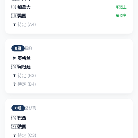
🇨🇦
加拿大
东道主
🇺🇸
美国
东道主
❓
待定 (A4)
纽约
B组
🏴󠁧󠁢󠁥󠁮󠁧󠁿
英格兰
🇦🇷
阿根廷
❓
待定 (B3)
❓
待定 (B4)
洛杉矶
C组
🇧🇷
巴西
🇫🇷
法国
❓
待定 (C3)