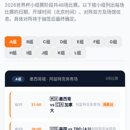
2026世界杯小组赛阶段共48场比赛。以下按小组列出每场
比赛的日期、开球时间（北京时间）、对阵双方及场馆信
息。具体对阵将于抽签后最终确定。
A组
B组
C组
D组
E组
F组
G组
H组
I组
J组
K组
L组
墨西哥城 · 阿兹特克体育场
6场比赛
A组
🇲🇽 墨西哥
vs 🇨🇦 加拿
6/11
21:00
阿兹特克体育场
揭幕战
大
🇺🇸 美国 vs TBD (A3)
6/12
18:00
阿兹特克体育场