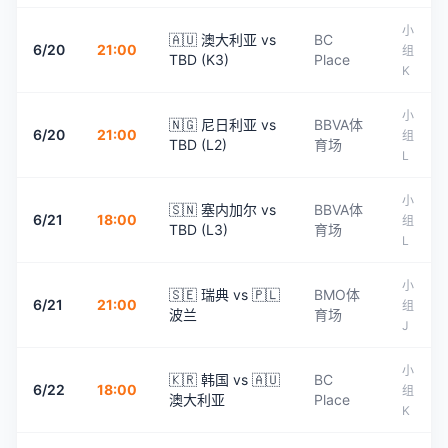
小
🇦🇺 澳大利亚 vs
BC
6/20
21:00
组
TBD (K3)
Place
K
小
🇳🇬 尼日利亚 vs
BBVA体
6/20
21:00
组
TBD (L2)
育场
L
小
🇸🇳 塞内加尔 vs
BBVA体
6/21
18:00
组
TBD (L3)
育场
L
小
🇸🇪 瑞典 vs 🇵🇱
BMO体
6/21
21:00
组
波兰
育场
J
小
🇰🇷 韩国 vs 🇦🇺
BC
6/22
18:00
组
澳大利亚
Place
K