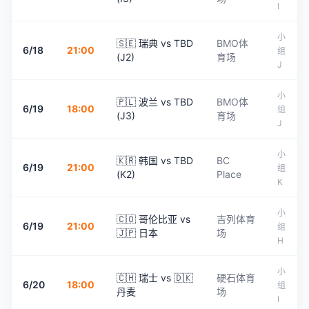
I
小
🇸🇪 瑞典 vs TBD
BMO体
6/18
21:00
组
(J2)
育场
J
小
🇵🇱 波兰 vs TBD
BMO体
6/19
18:00
组
(J3)
育场
J
小
🇰🇷 韩国 vs TBD
BC
6/19
21:00
组
(K2)
Place
K
小
🇨🇴 哥伦比亚 vs
吉列体育
6/19
21:00
组
🇯🇵 日本
场
H
小
🇨🇭 瑞士 vs 🇩🇰
硬石体育
6/20
18:00
组
丹麦
场
I