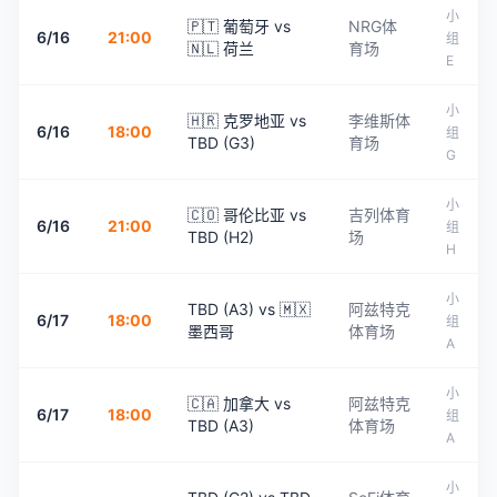
小
🇵🇹 葡萄牙 vs
NRG体
6/16
21:00
组
🇳🇱 荷兰
育场
E
小
🇭🇷 克罗地亚 vs
李维斯体
6/16
18:00
组
TBD (G3)
育场
G
小
🇨🇴 哥伦比亚 vs
吉列体育
6/16
21:00
组
TBD (H2)
场
H
小
TBD (A3) vs 🇲🇽
阿兹特克
6/17
18:00
组
墨西哥
体育场
A
小
🇨🇦 加拿大 vs
阿兹特克
6/17
18:00
组
TBD (A3)
体育场
A
小