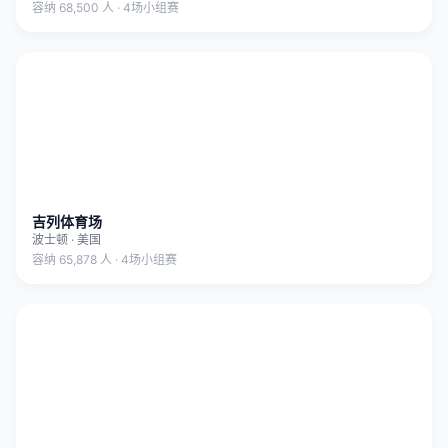
容纳 68,500 人 · 4场小组赛
USA
吉列体育场
波士顿 · 美国
容纳 65,878 人 · 4场小组赛
USA