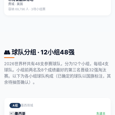
费城 · 美国
容纳 69,796 人 · 3场小组赛
👥 球队分组 · 12小组48强
2026世界杯共有48支参赛球队，分为12个小组，每组4支
球队。小组前两名及8个成绩最好的第三名晋级32强淘汰
赛。以下为各小组球队构成（已确定的球队以国旗标注，其
余待抽签确认）。
墨西哥城
A组
🇲🇽
墨西哥
东道主