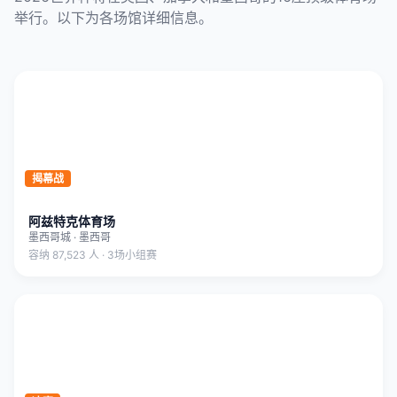
举行。以下为各场馆详细信息。
MEX
揭幕战
阿兹特克体育场
墨西哥城 · 墨西哥
容纳 87,523 人 · 3场小组赛
USA