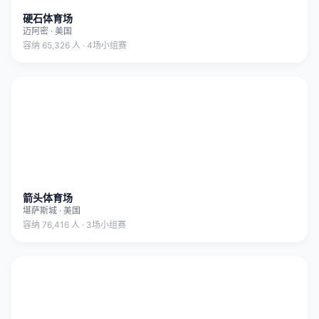
硬石体育场
迈阿密 · 美国
容纳 65,326 人 · 4场小组赛
USA
箭头体育场
堪萨斯城 · 美国
容纳 76,416 人 · 3场小组赛
CAN