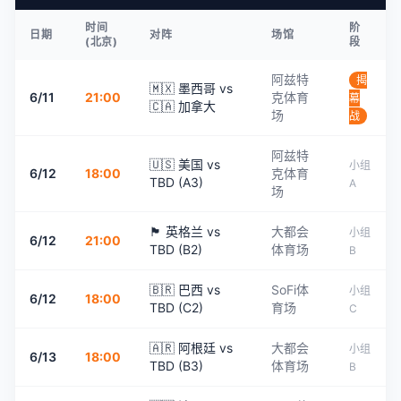
时间
阶
日期
对阵
场馆
(北京)
段
阿兹特
揭
🇲🇽 墨西哥 vs
6/11
21:00
克体育
幕
🇨🇦 加拿大
场
战
阿兹特
🇺🇸 美国 vs
小组
6/12
18:00
克体育
TBD (A3)
A
场
🏴󠁧󠁢󠁥󠁮󠁧󠁿 英格兰 vs
大都会
小组
6/12
21:00
TBD (B2)
体育场
B
🇧🇷 巴西 vs
SoFi体
小组
6/12
18:00
TBD (C2)
育场
C
🇦🇷 阿根廷 vs
大都会
小组
6/13
18:00
TBD (B3)
体育场
B